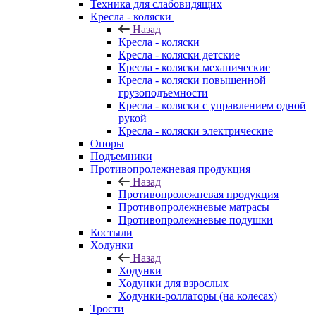
Техника для слабовидящих
Кресла - коляски
Назад
Кресла - коляски
Кресла - коляски детские
Кресла - коляски механические
Кресла - коляски повышенной
грузоподъемности
Кресла - коляски с управлением одной
рукой
Кресла - коляски электрические
Опоры
Подъемники
Противопролежневая продукция
Назад
Противопролежневая продукция
Противопролежневые матрасы
Противопролежневые подушки
Костыли
Ходунки
Назад
Ходунки
Ходунки для взрослых
Ходунки-роллаторы (на колесах)
Трости