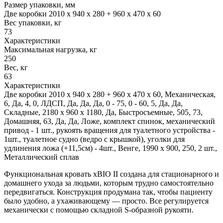
Размер упаковки, мм
Две коробки 2010 х 940 х 280 + 960 х 470 х 60
Вес упаковки, кг
73
Характеристики
Максимальная нагрузка, кг
250
Вес, кг
63
Характеристики
Две коробки 2010 х 940 х 280 + 960 х 470 х 60, Механическая,
6, Да, 4, 0, ЛДСП, Да, Да, Да, 0 - 75, 0 - 60, 5, Да, Да,
Складные, 2180 х 960 х 1180, Да, Быстросъемные, 505, 73,
Домашняя, 63, Да, Да, Ложе, комплект спинок, механический
привод - 1 шт., рукоять вращения для туалетного устройства -
1шт., туалетное судно (ведро с крышкой), уголки для
удлинения ложа (+11,5см) - 4шт., Венге, 1990 x 900, 250, 2 шт.,
Металлический сплав
Функциональная кровать xBIO II создана для стационарного и
домашнего ухода за людьми, которым трудно самостоятельно
передвигаться. Конструкция продумана так, чтобы пациенту
было удобно, а ухаживающему — просто. Все регулируется
механически с помощью складной S-образной рукояти.