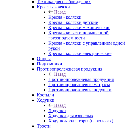
Техника для слабовидящих
Кресла - коляски
Назад
Кресла - коляски
Кресла - коляски детские
Кресла - коляски механические
Кресла - коляски повышенной
грузоподъемности
Кресла - коляски с управлением одной
рукой
Кресла - коляски электрические
Опоры
Подъемники
Противопролежневая продукция
Назад
Противопролежневая продукция
Противопролежневые матрасы
Противопролежневые подушки
Костыли
Ходунки
Назад
Ходунки
Ходунки для взрослых
Ходунки-роллаторы (на колесах)
Трости