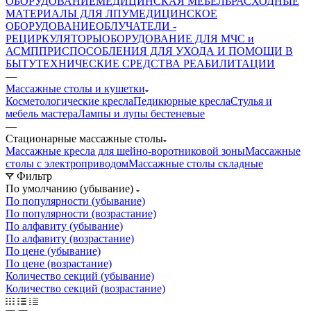
ОБОРУДОВАНИЕ
МЕДИЦИНСКАЯ МЕБЕЛЬ
РАСХОДНЫЕ
МАТЕРИАЛЫ ДЛЯ ЛПУ
МЕДИЦИНСКОЕ
ОБОРУДОВАНИЕ
ОБЛУЧАТЕЛИ -
РЕЦИРКУЛЯТОРЫ
ОБОРУДОВАНИЕ ДЛЯ МЧС и
АСМП
ПРИСПОСОБЛЕНИЯ ДЛЯ УХОДА И ПОМОЩИ В
БЫТУ
ТЕХНИЧЕСКИЕ СРЕДСТВА РЕАБИЛИТАЦИИ
—
Массажные столы и кушетки
Косметологические кресла
Педикюрные кресла
Стулья и
мебель мастера
Лампы и лупы бестеневые
—
Стационарные массажные столы
Массажные кресла для шейно-воротниковой зоны
Массажные
столы с электроприводом
Массажные столы складные
Фильтр
По умолчанию (убывание)
По популярности (убывание)
По популярности (возрастание)
По алфавиту (убывание)
По алфавиту (возрастание)
По цене (убывание)
По цене (возрастание)
Количество секций (убывание)
Количество секций (возрастание)