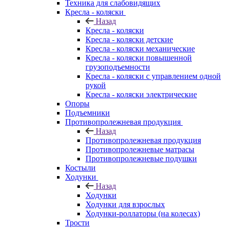
Техника для слабовидящих
Кресла - коляски
Назад
Кресла - коляски
Кресла - коляски детские
Кресла - коляски механические
Кресла - коляски повышенной
грузоподъемности
Кресла - коляски с управлением одной
рукой
Кресла - коляски электрические
Опоры
Подъемники
Противопролежневая продукция
Назад
Противопролежневая продукция
Противопролежневые матрасы
Противопролежневые подушки
Костыли
Ходунки
Назад
Ходунки
Ходунки для взрослых
Ходунки-роллаторы (на колесах)
Трости