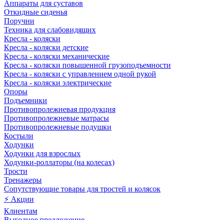
Аппараты для суставов
Откидные сиденья
Поручни
Техника для слабовидящих
Кресла - коляски
Кресла - коляски детские
Кресла - коляски механические
Кресла - коляски повышенной грузоподъемности
Кресла - коляски с управлением одной рукой
Кресла - коляски электрические
Опоры
Подъемники
Противопролежневая продукция
Противопролежневые матрасы
Противопролежневые подушки
Костыли
Ходунки
Ходунки для взрослых
Ходунки-роллаторы (на колесах)
Трости
Тренажеры
Сопутствующие товары для тростей и колясок
⚡ Акции
Клиентам
Выгодное предложение