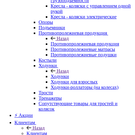
грузоподъемности
Кресла - коляски с управлением одной
рукой
Кресла - коляски электрические
Опоры
Подъемники
Противопролежневая продукция
Назад
Противопролежневая продукция
Противопролежневые матрасы
Противопролежневые подушки
Костыли
Ходунки
Назад
Ходунки
Ходунки для взрослых
Ходунки-роллаторы (на колесах)
Трости
Тренажеры
Сопутствующие товары для тростей и
колясок
⚡ Акции
Клиентам
Назад
Клиентам