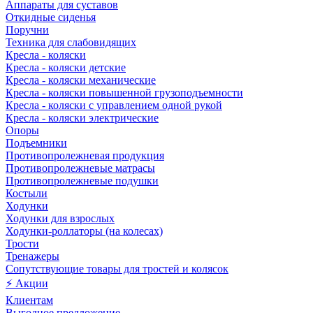
Аппараты для суставов
Откидные сиденья
Поручни
Техника для слабовидящих
Кресла - коляски
Кресла - коляски детские
Кресла - коляски механические
Кресла - коляски повышенной грузоподъемности
Кресла - коляски с управлением одной рукой
Кресла - коляски электрические
Опоры
Подъемники
Противопролежневая продукция
Противопролежневые матрасы
Противопролежневые подушки
Костыли
Ходунки
Ходунки для взрослых
Ходунки-роллаторы (на колесах)
Трости
Тренажеры
Сопутствующие товары для тростей и колясок
⚡ Акции
Клиентам
Выгодное предложение