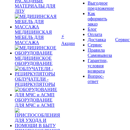
РАСХОДНЫЕ
Выгодное
МАТЕРИАЛЫ ДЛЯ
предложение
ЛПУ
Как
оформить
заказ
Блог
МЕДИЦИНСКАЯ
Оплата
⚡
МЕБЕЛЬ ДЛЯ
Доставка
Сервис
МАССАЖА
Акции
Сервис
Правила
Самовывоза
МЕДИЦИНСКОЕ
Гарантии,
ОБОРУДОВАНИЕ
условия
возврата
Вопрос-
ОБЛУЧАТЕЛИ -
ответ
РЕЦИРКУЛЯТОРЫ
ОБОРУДОВАНИЕ
ДЛЯ МЧС и АСМП